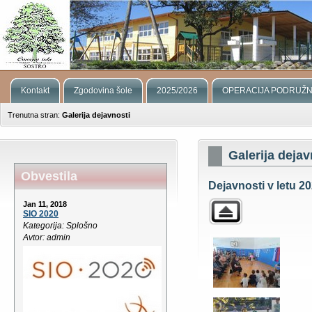
Kontakt
Zgodovina šole
2025/2026
OPERACIJA PODRUŽN
Trenutna stran:
Galerija dejavnosti
Galerija dejav
Obvestila
Dejavnosti v letu 20
Jan 11, 2018
SIO 2020
Kategorija: Splošno
Avtor: admin