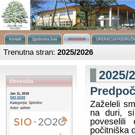
Kontakt
Zgodovina šole
2025/2026
OPERACIJA PODRUŽN
Trenutna stran:
2025/2026
2025/
Obvestila
Predpoči
Jan 11, 2018
SIO 2020
Zaželeli sm
Kategorija: Splošno
Avtor: admin
na duri, s
poveselili
počitniška 