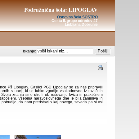
Podružnična šola: LIPOGLAV
Osnovna šola SOSTRO
Cesta II. grupe odredov 47
Ljubljana Dobrunje
Iskanje:
nce Pš Lipoglav. Gasilci PGD Lipoglav so za nas pripravili
arnih situacij, ki se lahko zgodijo vsakodnevno iz različnih
 Svoja znanja smo utrdili ob reševanju kviza in praktičnem
si zaposleni. Vsebina naravoslovnega dne je bila zanimiva in
 potrudijo, da nam predstavijo kaj novega, seveda pa si vsi