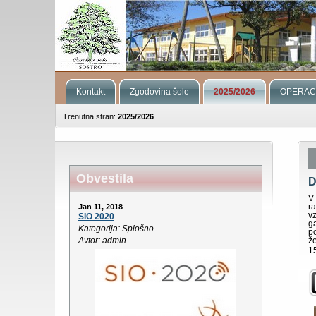
Kontakt
Zgodovina šole
2025/2026
OPERAC
Trenutna stran:
2025/2026
Obvestila
D
V
r
Jan 11, 2018
v
SIO 2020
g
Kategorija: Splošno
p
Avtor: admin
že
15