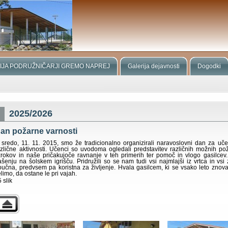
IJA PODRUŽNIČARJI GREMO NAPREJ
Galerija dejavnosti
Dogodki
2025/2026
an požarne varnosti
 sredo, 11. 11. 2015, smo že tradicionalno organizirali naravoslovni dan za uče
azlične aktivnosti. Učenci so uvodoma ogledali predstavitev različnih možnih pož
zrokov in naše pričakujoče ravnanje v teh primerih ter pomoč in vlogo gasilcev.
ašenju na šolskem igrišču. Pridružili so se nam tudi vsi najmlajši iz vrtca in v
oučna, predvsem pa koristna za življenje. Hvala gasilcem, ki se vsako leto znova
limo, da ostane le pri vajah.
 slik