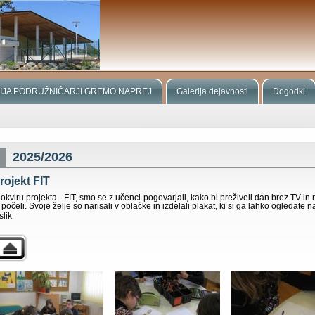
IJA PODRUŽNIČARJI GREMO NAPREJ
Galerija dejavnosti
Dogodki
2025/2026
rojekt FIT
 okviru projekta - FIT, smo se z učenci pogovarjali, kako bi preživeli dan brez TV in
i počeli. Svoje želje so narisali v oblačke in izdelali plakat, ki si ga lahko ogled
slik