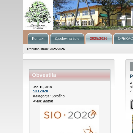
Kontakt
Zgodovina šole
2025/2026
OPERAC
Trenutna stran:
2025/2026
Obvestila
P
V
b
Jan 11, 2018
SIO 2020
7 
Kategorija: Splošno
Avtor: admin