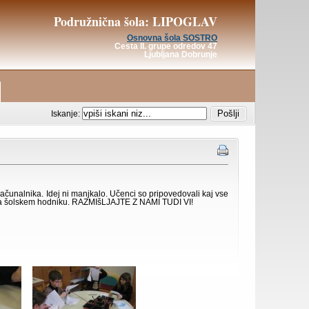
Podružnična šola: LIPOGLAV
Osnovna šola SOSTRO
Cesta II. grupe odredov 47
Ljubljana Dobrunje
Iskanje:
 računalnika. Idej ni manjkalo. Učenci so pripovedovali kaj vse
ate na šolskem hodniku. RAZMIšLJAJTE Z NAMI TUDI VI!